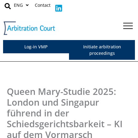
Skip
L
ENG
Contact
to
i
content
n
k
e
d
Log-in VMP
Initiate arbitration
i
proceedings
n
Queen Mary-Studie 2025:
London und Singapur
führend in der
Schiedsgerichtsbarkeit – KI
auf dem Vormarsch