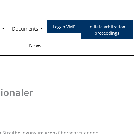
Log-in VMP
Initiate arbitration
Documents
proceedings
News
ionaler
n Streitbeilegung im grenzüberschreitenden