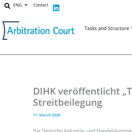
Skip
L
ENG
Contact
to
i
content
n
k
Tasks and Structure
e
d
i
n
DIHK veröffentlicht „
Streitbeilegung
11. March 2026
Die Deutsche Industrie- und Handelskammer 