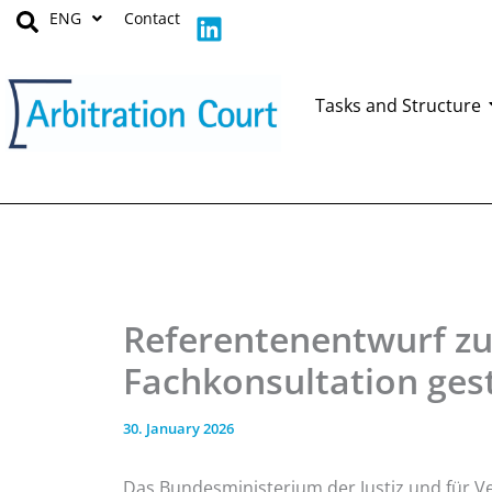
Skip
L
ENG
Contact
to
i
content
n
k
Tasks and Structure
e
d
i
n
Referentenentwurf zu
Fachkonsultation ges
30. January 2026
Das Bundesministerium der Justiz und für V