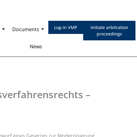
Log-in VMP
Initiate arbitration
Documents
proceedings
News
sverfahrensrechts –
twurf eines Gesetzes zur Modernisierung