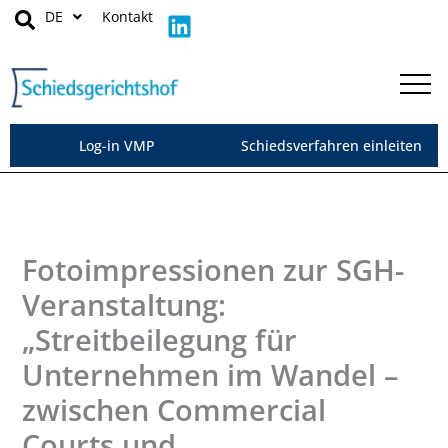
Zum
L
DE
Kontakt
Inhalt
i
springen
n
k
e
d
Log-in VMP
Schiedsverfahren einleiten
i
n
Fotoimpressionen zur SGH-
Veranstaltung:
„Streitbeilegung für
Unternehmen im Wandel –
zwischen Commercial
Courts und