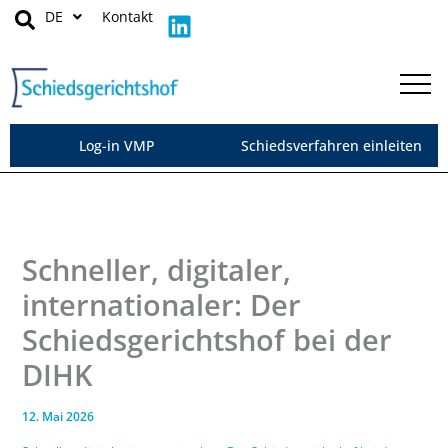
Zum
L
DE
Kontakt
Inhalt
i
springen
n
k
e
d
Log-in VMP
Schiedsverfahren einleiten
i
n
Schneller, digitaler,
internationaler: Der
Schiedsgerichtshof bei der
DIHK
12. Mai 2026