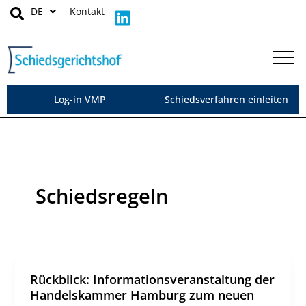
Zum
L
DE
Kontakt
Inhalt
i
springen
n
k
e
d
Log-in VMP
Schiedsverfahren einleiten
i
n
Schiedsregeln
Rückblick: Informationsveranstaltung der
Handelskammer Hamburg zum neuen