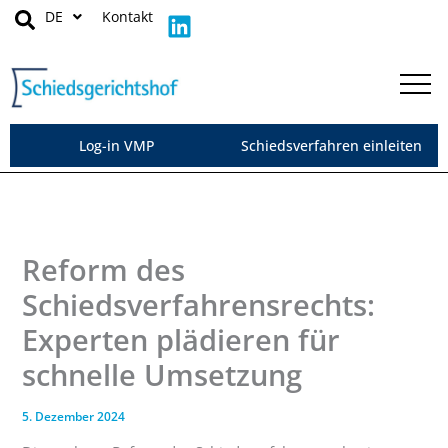
Zum
L
DE
Kontakt
Inhalt
i
springen
n
k
e
d
Log-in VMP
Schiedsverfahren einleiten
i
n
Reform des
Schiedsverfahrensrechts:
Experten plädieren für
schnelle Umsetzung
5. Dezember 2024